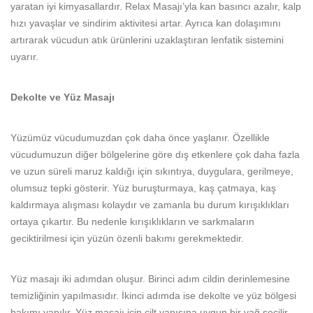
yaratan iyi kimyasallardır. Relax Masajı’yla kan basıncı azalır, kalp
hızı yavaşlar ve sindirim aktivitesi artar. Ayrıca kan dolaşımını
artırarak vücudun atık ürünlerini uzaklaştıran lenfatik sistemini
uyarır.
Dekolte ve Yüz Masajı
Yüzümüz vücudumuzdan çok daha önce yaşlanır. Özellikle
vücudumuzun diğer bölgelerine göre dış etkenlere çok daha fazla
ve uzun süreli maruz kaldığı için sıkıntıya, duygulara, gerilmeye,
olumsuz tepki gösterir. Yüz buruşturmaya, kaş çatmaya, kaş
kaldırmaya alışması kolaydır ve zamanla bu durum kırışıklıkları
ortaya çıkartır. Bu nedenle kırışıklıkların ve sarkmaların
geciktirilmesi için yüzün özenli bakımı gerekmektedir.
Yüz masajı iki adımdan oluşur. Birinci adım cildin derinlemesine
temizliğinin yapılmasıdır. İkinci adımda ise dekolte ve yüz bölgesi
bakımı yapılır. Yüz masajı için cilt yapısına uygun bir yağ seçilir.