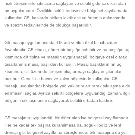
hızlı titreşimlerle sıkılaşma sağlayan ve selülit giderici etkisi olan
bir uygulamadır. Özellikle selülit tedavisi ve bölgesel zayıflamada
kullanılan G5, kaslarda biriken laktik asit ve ödemin atılmasında
ve spazm tedavilerinde de oldukça başarılıdır.
G5 masajı uygulamasında, G5 adı verilen özel bir cihazdan
faydalanılır. G5 cihazı, döner bir başlığa sahiptir ve bu başlığın uç
kısmında cilt tipine ve masajın uygulanacağı bölgeye özel olarak
tasarlanmış masaj başlıkları kullanılır. Masaj başlıklarınınn uç
kısmında, cilt üzerinde titreşim oluşturmayı sağlayan çıkıntılar
bulunur. Genellikle bacak ve kalça bölgesinde kullanılan G5
masajı, uygulandığı bölgede yağ yakımını artırarak sıkılaşma elde
edilmesini sağlar. Ayrıca selülitli bölgelere uygulandığı zaman, ilgili
bölgenin sıkılaşmasını sağlayarak selüliti ortadan kaldırır.
G5 masajının uygulandığı bir diğer alan ise bölgesel zayıflamadır.
Her ne kadar tek başına kullanılmasa da, soğuk lipoliz ve lenf
drenajı gibi bölgesel zayıflama süreçlerinde, G5 masajına da yer